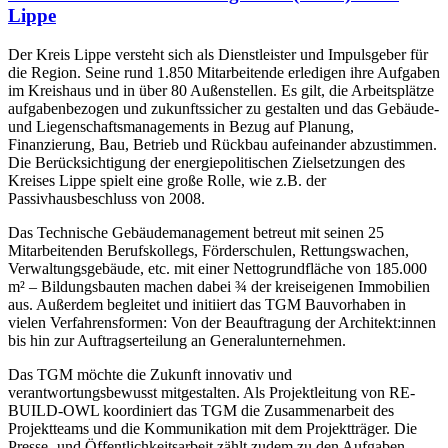
Lippe
Der Kreis Lippe versteht sich als Dienstleister und Impulsgeber für
die Region. Seine rund 1.850 Mitarbeitende erledigen ihre Aufgaben
im Kreishaus und in über 80 Außenstellen. Es gilt, die Arbeitsplätze
aufgabenbezogen und zukunftssicher zu gestalten und das Gebäude-
und Liegenschaftsmanagements in Bezug auf Planung,
Finanzierung, Bau, Betrieb und Rückbau aufeinander abzustimmen.
Die Berücksichtigung der energiepolitischen Zielsetzungen des
Kreises Lippe spielt eine große Rolle, wie z.B. der
Passivhausbeschluss von 2008.
Das Technische Gebäudemanagement betreut mit seinen 25
Mitarbeitenden Berufskollegs, Förderschulen, Rettungswachen,
Verwaltungsgebäude, etc. mit einer Nettogrundfläche von 185.000
m² – Bildungsbauten machen dabei ¾ der kreiseigenen Immobilien
aus. Außerdem begleitet und initiiert das TGM Bauvorhaben in
vielen Verfahrensformen: Von der Beauftragung der Architekt:innen
bis hin zur Auftragserteilung an Generalunternehmen.
Das TGM möchte die Zukunft innovativ und
verantwortungsbewusst mitgestalten. Als Projektleitung von RE-
BUILD-OWL koordiniert das TGM die Zusammenarbeit des
Projektteams und die Kommunikation mit dem Projektträger. Die
Presse- und Öffentlichkeitsarbeit zählt zudem zu den Aufgaben –