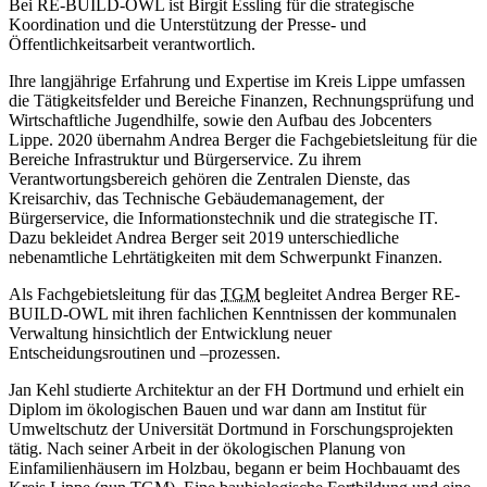
Bei RE-BUILD-OWL ist Birgit Essling für die strategische
Koordination und die Unterstützung der Presse- und
Öffentlichkeitsarbeit verantwortlich.
Ihre langjährige Erfahrung und Expertise im Kreis Lippe umfassen
die Tätigkeitsfelder und Bereiche Finanzen, Rechnungsprüfung und
Wirtschaftliche Jugendhilfe, sowie den Aufbau des Jobcenters
Lippe. 2020 übernahm Andrea Berger die Fachgebietsleitung für die
Bereiche Infrastruktur und Bürgerservice. Zu ihrem
Verantwortungsbereich gehören die Zentralen Dienste, das
Kreisarchiv, das Technische Gebäudemanagement, der
Bürgerservice, die Informationstechnik und die strategische IT.
Dazu bekleidet Andrea Berger seit 2019 unterschiedliche
nebenamtliche Lehrtätigkeiten mit dem Schwerpunkt Finanzen.
Als Fachgebietsleitung für das
TGM
begleitet Andrea Berger RE-
BUILD-OWL mit ihren fachlichen Kenntnissen der kommunalen
Verwaltung hinsichtlich der Entwicklung neuer
Entscheidungsroutinen und –prozessen.
Jan Kehl studierte Architektur an der FH Dortmund und erhielt ein
Diplom im ökologischen Bauen und war dann am Institut für
Umweltschutz der Universität Dortmund in Forschungsprojekten
tätig. Nach seiner Arbeit in der ökologischen Planung von
Einfamilienhäusern im Holzbau, begann er beim Hochbauamt des