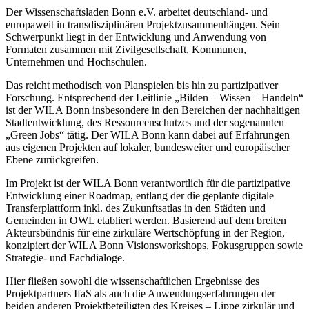
Der Wissenschaftsladen Bonn e.V. arbeitet deutschland- und
europaweit in transdisziplinären Projektzusammen­hängen. Sein
Schwerpunkt liegt in der Entwicklung und Anwendung von
Formaten zusammen mit Zivilgesellschaft, Kommunen,
Unternehmen und Hochschulen.
Das reicht methodisch von Planspielen bis hin zu partizipativer
Forschung. Entsprechend der Leitlinie „Bilden – Wissen – Handeln“
ist der WILA Bonn insbesondere in den Bereichen der nachhaltigen
Stadtentwicklung, des Ressourcenschutzes und der sogenannten
„Green Jobs“ tätig. Der WILA Bonn kann dabei auf Erfahrungen
aus eigenen Projekten auf lokaler, bundesweiter und europäischer
Ebene zurückgreifen.
Im Projekt ist der WILA Bonn verantwortlich für die partizipative
Entwicklung einer Roadmap, entlang der die geplante digitale
Transferplattform inkl. des Zukunftsatlas in den Städten und
Gemeinden in OWL etabliert werden. Basierend auf dem breiten
Akteursbündnis für eine zirkuläre Wertschöpfung in der Region,
konzipiert der WILA Bonn Visionsworkshops, Fokusgruppen sowie
Strategie- und Fachdialoge.
Hier fließen sowohl die wissenschaftlichen Ergebnisse des
Projektpartners IfaS als auch die Anwendungs­erfahrungen der
beiden anderen Projektbeteiligten des Kreises – Lippe zirkulär und