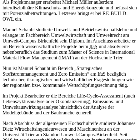
Als Projektmanager erarbeitet Michael Müller außerdem
interdisziplinäre Klimaschutz- und Energiekonzepte und befasst sich
mit Potenzialbetrachtungen. Letzteres bringt er bei RE-BUILD-
OWL ein.
Manuel Schaubt studierte Umwelt- und Betriebswirtschaftslehre und
erlangte im Fachbereich Umweltwirtschaft und Umweltrecht am
Umwelt-Campus Birkenfeld sein Diplom. Im Anschluss arbeitete er
im Bereich wissenschaftliche Projekte beim
IfaS
und absolvierte
nebenberuflich das Studium zum Master of Science in International
Material Flow Management (IMAT) an der Hochschule Trier.
Nun ist Manuel Schaubt im Bereich „Strategisches
Stoffstrommanagement und Zero Emission“ am
IfaS
bezüglich
technischer, ökologischer und wirtschaftlicher Fragestellungen wie
der regionalen bzw. kommunale Wertschöpfungsrechnung tätig.
Im Projekt Bearbeiter er die Bereiche Life-Cycle-Assessment (auch
Lebenszyklusanalyse oder Ökobilanzierung), Emissions- und
Umweltauswirkungsanalyse hinsichtlich der Analyse der
Modellgebäude und der Baubranche generell.
Nach Abschluss der allgemeinen Hochschulreife studierte Johannes
Dietz Wirtschaftsingenieurwesen und Maschinenbau an der
Universität Trier am Standort Umwelt-Campus-Birkenfeld. Seit