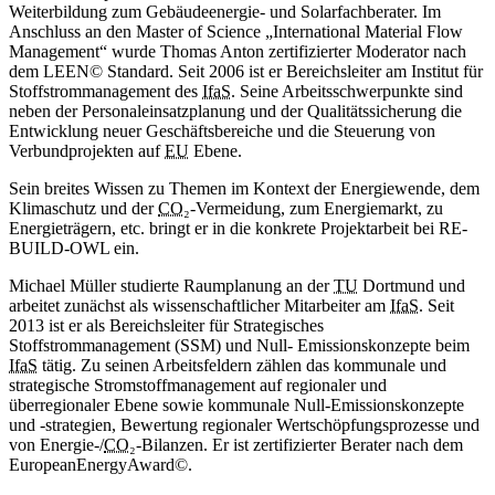
Weiterbildung zum Gebäudeenergie- und Solarfachberater. Im
Anschluss an den Master of Science „International Material Flow
Management“ wurde Thomas Anton zertifizierter Moderator nach
dem LEEN© Standard. Seit 2006 ist er Bereichsleiter am Institut für
Stoffstrommanagement des
IfaS
. Seine Arbeitsschwerpunkte sind
neben der Personaleinsatzplanung und der Qualitätssicherung die
Entwicklung neuer Geschäftsbereiche und die Steuerung von
Verbundprojekten auf
EU
Ebene.
Sein breites Wissen zu Themen im Kontext der Energiewende, dem
Klimaschutz und der
CO₂
-Vermeidung, zum Energiemarkt, zu
Energieträgern, etc. bringt er in die konkrete Projektarbeit bei RE-
BUILD-OWL ein.
Michael Müller studierte Raumplanung an der
TU
Dortmund und
arbeitet zunächst als wissenschaftlicher Mitarbeiter am
IfaS
. Seit
2013 ist er als Bereichsleiter für Strategisches
Stoffstrommanagement (SSM) und Null- Emissionskonzepte beim
IfaS
tätig. Zu seinen Arbeitsfeldern zählen das kommunale und
strategische Stromstoffmanagement auf regionaler und
überregionaler Ebene sowie kommunale Null-Emissionskonzepte
und -strategien, Bewertung regionaler Wertschöpfungsprozesse und
von Energie-/
CO₂
-Bilanzen. Er ist zertifizierter Berater nach dem
EuropeanEnergyAward©.