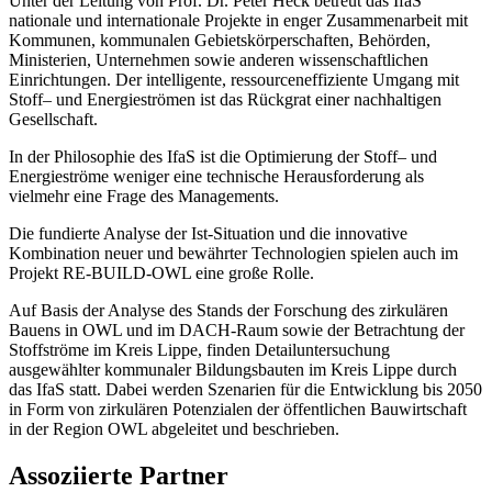
Unter der Leitung von Prof. Dr. Peter Heck betreut das IfaS
nationale und internationale Projekte in enger Zusammenarbeit mit
Kommunen, kommunalen Gebietskörperschaften, Behörden,
Ministerien, Unternehmen sowie anderen wissenschaftlichen
Einrichtungen. Der intelligente, ressourceneffiziente Umgang mit
Stoff– und Energieströmen ist das Rückgrat einer nachhaltigen
Gesellschaft.
In der Philosophie des IfaS ist die Optimierung der Stoff– und
Energieströme weniger eine technische Herausforderung als
vielmehr eine Frage des Managements.
Die fundierte Analyse der Ist-Situation und die innovative
Kombination neuer und bewährter Technologien spielen auch im
Projekt RE-BUILD-OWL eine große Rolle.
Auf Basis der Analyse des Stands der Forschung des zirkulären
Bauens in OWL und im DACH-Raum sowie der Betrachtung der
Stoffströme im Kreis Lippe, finden Detailuntersuchung
ausgewählter kommunaler Bildungsbauten im Kreis Lippe durch
das IfaS statt. Dabei werden Szenarien für die Entwicklung bis 2050
in Form von zirkulären Potenzialen der öffentlichen Bauwirtschaft
in der Region OWL abgeleitet und beschrieben.
Assoziierte Partner