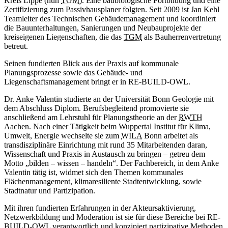
Kreis Lippe (nun
TGM
). Eine baubiologische Fortbildung und eine
Zertifizierung zum Passivhausplaner folgten. Seit 2009 ist Jan Kehl
Teamleiter des Technischen Gebäudemanagement und koordiniert
die Bauunterhaltungen, Sanierungen und Neubauprojekte der
kreiseigenen Liegenschaften, die das
TGM
als Bauherrenvertretung
betreut.
Seinen fundierten Blick aus der Praxis auf kommunale
Planungsprozesse sowie das Gebäude- und
Liegenschaftsmanagement bringt er in RE-BUILD-OWL.
Dr. Anke Valentin studierte an der Universität Bonn Geologie mit
dem Abschluss Diplom. Berufsbegleitend promovierte sie
anschließend am Lehrstuhl für Planungstheorie an der
RWTH
Aachen. Nach einer Tätigkeit beim Wuppertal Institut für Klima,
Umwelt, Energie wechselte sie zum
WILA
Bonn arbeitet als
transdisziplinäre Einrichtung mit rund 35 Mitarbeitenden daran,
Wissenschaft und Praxis in Austausch zu bringen – getreu dem
Motto „bilden – wissen – handeln“. Der Fachbereich, in dem Anke
Valentin tätig ist, widmet sich den Themen kommunales
Flächenmanagement, klimaresiliente Stadtentwicklung, sowie
Stadtnatur und Partizipation.
Mit ihren fundierten Erfahrungen in der Akteursaktivierung,
Netzwerkbildung und Moderation ist sie für diese Bereiche bei RE-
BUILD-OWL verantwortlich und konzipiert partizipative Methoden