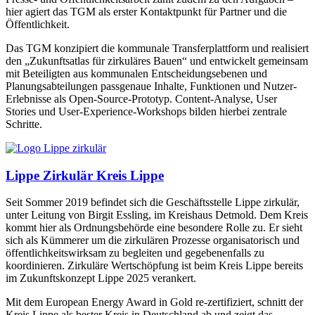
hier agiert das TGM als erster Kontaktpunkt für Partner und die
Öffentlichkeit.
Das TGM konzipiert die kommunale Transferplattform und realisiert
den „Zukunftsatlas für zirkuläres Bauen“ und entwickelt gemeinsam
mit Beteiligten aus kommunalen Entscheidungsebenen und
Planungsabteilungen passgenaue Inhalte, Funktionen und Nutzer-
Erlebnisse als Open-Source-Prototyp. Content-Analyse, User
Stories und User-Experience-Workshops bilden hierbei zentrale
Schritte.
Lippe Zirkulär Kreis Lippe
Seit Sommer 2019 befindet sich die Geschäftsstelle Lippe zirkulär,
unter Leitung von Birgit Essling, im Kreishaus Detmold. Dem Kreis
kommt hier als Ordnungsbehörde eine besondere Rolle zu. Er sieht
sich als Kümmerer um die zirkulären Prozesse organisatorisch und
öffentlichkeits­wirksam zu begleiten und gegebenenfalls zu
koordinieren. Zirkuläre Wertschöpfung ist beim Kreis Lippe bereits
im Zukunftskonzept Lippe 2025 verankert.
Mit dem European Energy Award in Gold re-zertifiziert, schnitt der
Kreis Lippe als bester Kreis in Deutschland ab und zeigt das