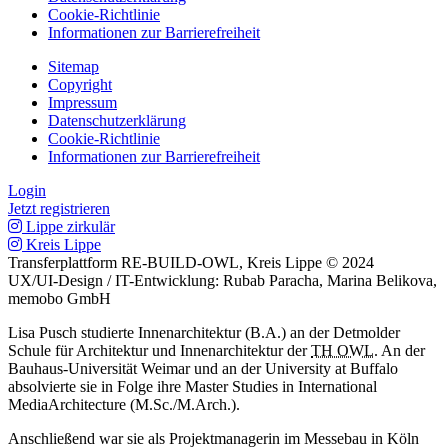
Cookie-Richtlinie
Informationen zur Barrierefreiheit
Sitemap
Copyright
Impressum
Datenschutz­erklärung
Cookie-Richtlinie
Informationen zur Barrierefreiheit
Login
Jetzt registrieren
Lippe zirkulär
Kreis Lippe
Transferplattform RE-BUILD-OWL, Kreis Lippe © 2024
UX/UI-Design / IT-Entwicklung: Rubab Paracha, Marina Belikova,
memobo GmbH
Lisa Pusch studierte Innenarchitektur (B.A.) an der Detmolder
Schule für Architektur und Innenarchitektur der
TH OWL
. An der
Bauhaus-Universität Weimar und an der University at Buffalo
absolvierte sie in Folge ihre Master Studies in International
MediaArchitecture (M.Sc./M.Arch.).
Anschließend war sie als Projektmanagerin im Messebau in Köln