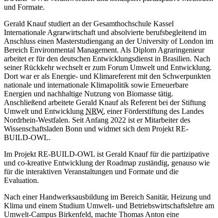
und Formate.
Gerald Knauf studiert an der Gesamthochschule Kassel
Internationale Agrarwirtschaft und absolvierte berufsbegleitend im
Anschluss einen Masterstudiengang an der University of London im
Bereich Environmental Management. Als Diplom Agraringenieur
arbeitet er für den deutschen Entwicklungsdienst in Brasilien. Nach
seiner Rückkehr wechselt er zum Forum Umwelt und Entwicklung.
Dort war er als Energie- und Klimareferent mit den Schwerpunkten
nationale und internationale Klimapolitik sowie Erneuerbare
Energien und nachhaltige Nutzung von Biomasse tätig.
Anschließend arbeitete Gerald Knauf als Referent bei der Stiftung
Umwelt und Entwicklung
NRW
, einer Förderstiftung des Landes
Nordrhein-Westfalen. Seit Anfang 2022 ist er Mitarbeiter des
Wissenschaftsladen Bonn und widmet sich dem Projekt RE-
BUILD-OWL.
Im Projekt RE-BUILD-OWL ist Gerald Knauf für die partizipative
und co-kreative Entwicklung der Roadmap zuständig, genauso wie
für die interaktiven Veranstaltungen und Formate und die
Evaluation.
Nach einer Handwerksausbildung im Bereich Sanitär, Heizung und
Klima und einem Studium Umwelt- und Betriebswirtschaftslehre am
Umwelt-Campus Birkenfeld, machte Thomas Anton eine