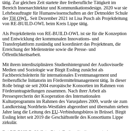
tätig. Zur gleichen Zeit startete ihre freiberufliche Tätigkeit im
Bereich Innenarchitektur und Kommunikationsdesign. 2020 war sie
Lehrbeauftragte für Humanwissenschaften an der Detmolder Schule
der
TH OWL
. Seit Dezember 2021 ist Lisa Pusch als Projektleitung
von RE-BUILD-OWL beim Kreis Lippe tätig.
Als Projektleiterin von RE-BUILD-OWL ist sie für die Konzeption
und Entwicklung der kommunalen Innovations- und
Transferplattform zuständig und koordiniert das Projektteam, die
Erreichung der Meilensteine sowie die Presse- und
Öffentlichkeitsarbeit.
Mit ihrem interdisziplinären Studienhintergrund der Audiovisuelle
Medien und Soziologie war Birgit Essling zunächst als
Fachbereichsleiterin für internationales Eventmanagement und
freiberufliche Initiatorin im Fördermittelmanagement tätig. In dieser
Rolle bringt sie seit 2004 europäische Konsortien im Rahmen von
Förderantragstellungen zusammen. Nach ihrer Arbeit als
Pressesprecherin der Kooperation des Internationalen
Kulturprogramms im Rahmen des Varusjahres 2009, wurde sie zum
Landkreistag Nordrhein-Westfalen abgeordnet und übernahm sieben
Jahre lang die Leitung des
EU
-Verbindungsbüros in Brüssel. Birgit
Essling leitet seit 2019 die Geschäftsstelle des Konsortiums Lippe
zirkulär.